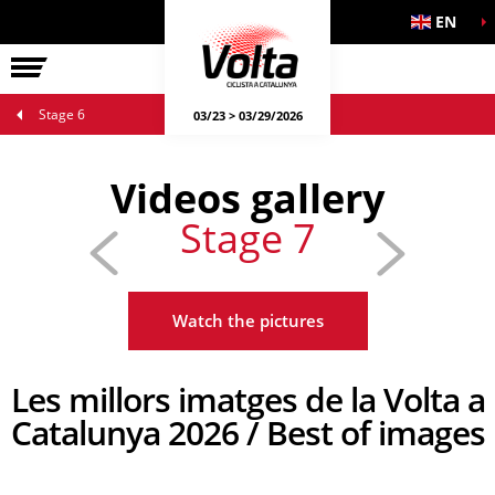
EN
LA VOLTA
Stage 6
03/23 > 03/29/2026
Videos gallery
Stage 7
Watch the pictures
Les millors imatges de la Volta a
Catalunya 2026 / Best of images