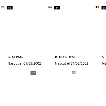
83
84
85
G. GLIVAR
R. DEBRUYNE
S.
Nascut el 01/05/2002
Nascut el 31/08/2002
Na
87