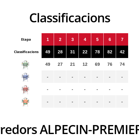
Classificacions
Etapa
1
2
3
4
5
6
7
Classificacions
49
28
31
22
78
82
42
49
27
21
12
69
76
74
-
-
-
-
-
-
-
-
-
-
-
-
-
-
-
-
-
-
-
-
-
corredors ALPECIN-PREMIE