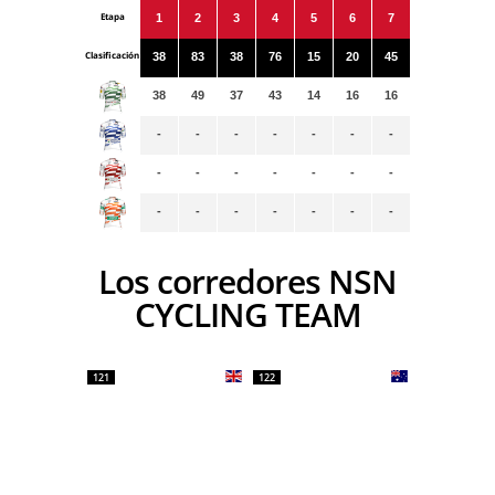
Etapa
1
2
3
4
5
6
7
Clasificación
38
83
38
76
15
20
45
38
49
37
43
14
16
16
-
-
-
-
-
-
-
-
-
-
-
-
-
-
-
-
-
-
-
-
-
Los corredores NSN
CYCLING TEAM
121
122