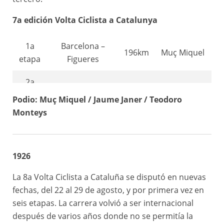
7a edición Volta Ciclista a Catalunya
1a
Barcelona –
196km
Muç Miquel
etapa
Figueres
2a
Figueres – Vic
120km
Jaime Janer
etapa
Podio: Muç Miquel / Jaume Janer / Teodoro
Monteys
3a
Teodoro
Vic – Igualada
88km
etapa
Monteys
4a
1926
Igualada – Reus
191km
Jaume Janer
etapa
La 8a Volta Ciclista a Cataluña se disputó en nuevas
fechas, del 22 al 29 de agosto, y por primera vez en
5a
Reus –
116km
Jaume Janer
seis etapas. La carrera volvió a ser internacional
etapa
Barcelona
después de varios años donde no se permitía la