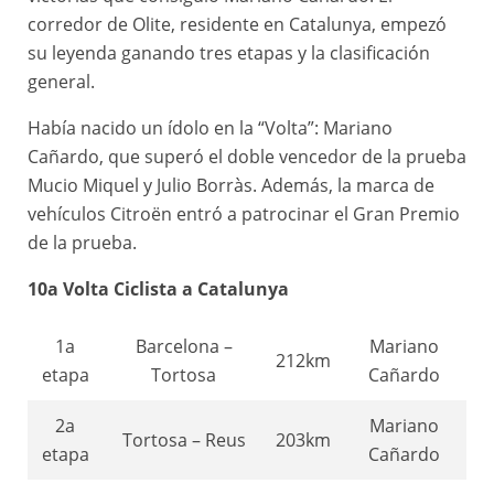
corredor de Olite, residente en Catalunya, empezó
8a
Caldes d’Estrac –
Victor
su leyenda ganando tres etapas y la clasificación
130km
etapa
Barcelona
Fontan
general.
Había nacido un ídolo en la “Volta”: Mariano
Cañardo, que superó el doble vencedor de la prueba
Mucio Miquel y Julio Borràs. Además, la marca de
vehículos Citroën entró a patrocinar el Gran Premio
de la prueba.
10a Volta Ciclista a Catalunya
1a
Barcelona –
Mariano
212km
etapa
Tortosa
Cañardo
2a
Mariano
Tortosa – Reus
203km
etapa
Cañardo