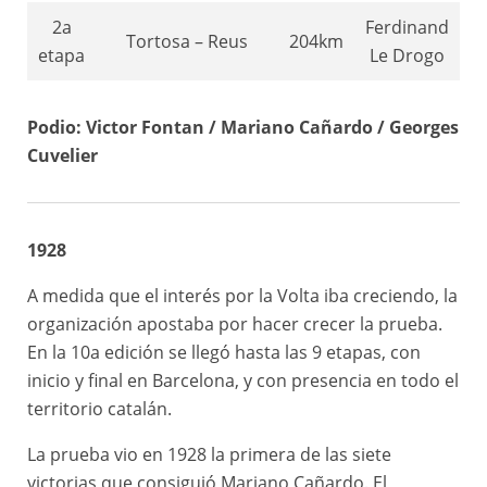
2a
Ferdinand
Tortosa – Reus
204km
etapa
Le Drogo
3a
Victor
Reus – Igualada
189km
Podio: Victor Fontan / Mariano Cañardo / Georges
etapa
Fontan
Cuvelier
4a
Georges
Igualada – Vic
190km
etapa
Cuvelier
1928
5a
Georges
Vic – Banyoles
122km
etapa
Cuvelier
A medida que el interés por la Volta iba creciendo, la
organización apostaba por hacer crecer la prueba.
6a
Banyoles – Sant
Ferdinand
En la 10a edición se llegó hasta las 9 etapas, con
163km
etapa
Feliu de Guíxols
Le Drogo
inicio y final en Barcelona, y con presencia en todo el
territorio catalán.
Sant Feliu de
7a
Georges
Guíxols – Caldes
131km
La prueba vio en 1928 la primera de las siete
etapa
Cuvelier
d’Estrac
victorias que consiguió Mariano Cañardo. El