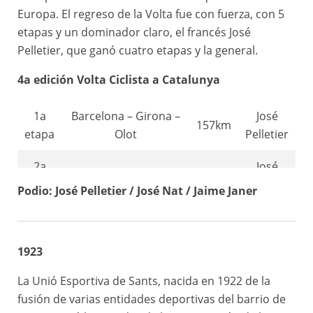
Europa. El regreso de la Volta fue con fuerza, con 5
etapas y un dominador claro, el francés José
Pelletier, que ganó cuatro etapas y la general.
4a edición Volta Ciclista a Catalunya
1a
Barcelona – Girona –
José
157km
etapa
Olot
Pelletier
2a
José
Olot – Ripoll – Tona
87km
etapa
Pelletier
Podio: José Pelletier / José Nat / Jaime Janer
3a
Tona – Igualada –
José
184km
etapa
Lleida
Pelletier
1923
4a
Lleida – Valls –
José
95km
La Unió Esportiva de Sants, nacida en 1922 de la
etapa
Tarragona
Pelletier
fusión de varias entidades deportivas del barrio de