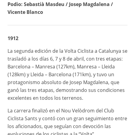
Podio: Sebastià Masdeu / Josep Magdalena /
2a
Tarragona –
Cesáreo
111km
Vicente Blanco
etapa
Lleida
Ruiz
3a
Lleida –
Lleida –
Sebastià
etapa
Barcelona
Barcelona
Masdeu
1912
La segunda edición de la Volta Ciclista a Catalunya se
trasladó a los días 6, 7 y 8 de abril, con tres etapas:
Barcelona – Manresa (127km), Manresa – Lleida
(128km) y Lleida – Barcelona (171km), y tuvo un
protagonismo absoluto de Josep Magdalena, que
ganó las tres etapas, demostrando sus condiciones
excelentes en todos los terrenos.
La carrera finalizó en el Nou Velòdrom del Club
Ciclista Sants y contó con un gran seguimiento entre
los aficionados, que seguían con devoción las
evoluciones de los ciclistas a la “Volta”.