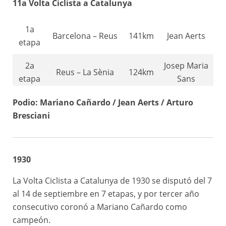
11a Volta Ciclista a Catalunya
108km
etapa
Barcelona
Cañardo
1a
Barcelona – Reus
141km
Jean Aerts
etapa
2a
Josep Maria
Reus – La Sènia
124km
etapa
Sans
3a
La Sènia –
Podio: Mariano Cañardo / Jean Aerts / Arturo
214km
Jean Aerts
etapa
Tàrrega
Bresciani
4a
Tàrrega –
170km
Jean Aerts
etapa
Puigcerdà
1930
5a
Puigcerdà –
La Volta Ciclista a Catalunya de 1930 se disputó del 7
204km
Jean Aerts
etapa
Palafrugell
al 14 de septiembre en 7 etapas, y por tercer año
consecutivo coronó a Mariano Cañardo como
6a
Palafrugell –
Mariano
172km
campeón.
etapa
Gironella
Cañardo