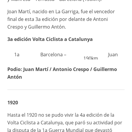
Joan Martí, nacido en La Garriga, fue el vencedor
final de esta 3a edición por delante de Antoni
Crespo y Guillermo Antón.
3a edición Volta Ciclista a Catalunya
1a
Barcelona –
Juan
190km
etapa
Tarragona – Lleida
Martí
Podio: Juan Martí / Antonio Crespo / Guillermo
2a
Antonio
Antón
Lleida – Manresa
128km
etapa
Crespo
3a
Manresa – Terrassa –
Antonio
130km
1920
etapa
Barcelona
Crespo
Hasta el 1920 no se pudo vivir la 4a edición de la
Volta Ciclista a Catalunya, que paró su actividad por
la disputa de la 1a Guerra Mundial que devastó