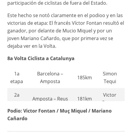
participación de ciclistas de fuera del Estado.
Este hecho se notó claramente en el podioo y en las
victorias de etapa: El francés Víctor Fontan resultó el
ganador, por delante de Mucio Miquel y por un
joven Mariano Cañardo, que por primera vez se
dejaba ver en la Volta.
8a Volta Ciclista a Catalunya
1a
Barcelona –
Simon
185km
etapa
Amposta
Tequi
2a
Victor
Amposta – Reus
181km
etapa
Fontan
Podio: Victor Fontan / Muç Miquel / Mariano
3a
Simon
Cañardo
Reus – Igualada
200km
etapa
Tequi