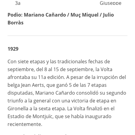
3a
Giuseppe
Reus – Tàrrega
140km
etapa
Pancera
Podio: Mariano Cañardo / Muç Miquel / Julio
Borràs
4a
Tàrrega –
Carlos
164km
etapa
Puigcerdà
Porzio
5a
Puigcerdà –
1929
143km
Julio Borràs
etapa
Figueres
Con siete etapas y las tradicionales fechas de
6a
Figueres –
Mariano
septiembre, del 8 al 15 de septiembre, la Volta
153km
etapa
Palafrugell
Cañardo
afrontaba su 11a edición. A pesar de la irrupción del
belga Jean Aerts, que ganó 5 de las 7 etapas
7a
Palafrugell –
Mariano
disputadas, Mariano Cañardo consolidó su segundo
72km
etapa
Banyoles
Cañardo
triunfo a la general con una victoria de etapa en
Gironella a la sexta etapa. La Volta finalizó en el
8a
Banyoles –
Valeriano
153km
Estadio de Montjuïc, que se había inaugurado
etapa
Gironella
Riera
recientemente.
9a
Gironella –
Mariano