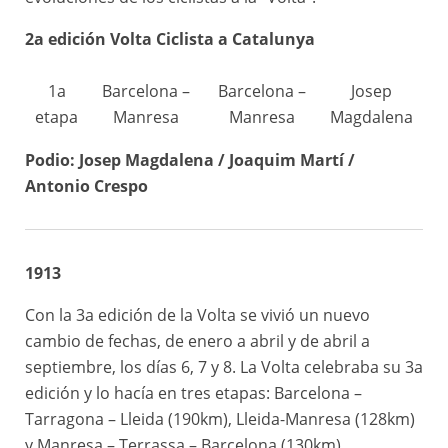
2a edición Volta Ciclista a Catalunya
1a
Barcelona –
Barcelona –
Josep
etapa
Manresa
Manresa
Magdalena
Podio: Josep Magdalena / Joaquim Martí /
2
Manresa –
Josep
128km
Antonio Crespo
etapa
Lleida
Magdalena
3a
Lleida –
Josep
171km
etapa
Barcelona
Magdalena
1913
Con la 3a edición de la Volta se vivió un nuevo
cambio de fechas, de enero a abril y de abril a
septiembre, los días 6, 7 y 8. La Volta celebraba su 3a
edición y lo hacía en tres etapas: Barcelona –
Tarragona – Lleida (190km), Lleida-Manresa (128km)
y Manresa – Terrassa – Barcelona (130km).