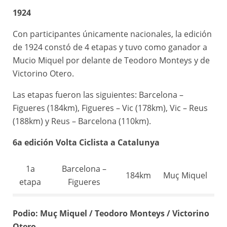
172km
etapa
Figueres
Pelletier
1924
4a
Figueres –
Maurice
Con participantes únicamente nacionales, la edición
142km
etapa
Barcelona
Ville
de 1924 constó de 4 etapas y tuvo como ganador a
Mucio Miquel por delante de Teodoro Monteys y de
Victorino Otero.
Las etapas fueron las siguientes: Barcelona –
Figueres (184km), Figueres – Vic (178km), Vic – Reus
(188km) y Reus – Barcelona (110km).
6a edición Volta Ciclista a Catalunya
1a
Barcelona –
184km
Muç Miquel
etapa
Figueres
2a
Teodoro
Figueres – Vic
178km
Podio: Muç Miquel / Teodoro Monteys / Victorino
etapa
Monteys
Otero