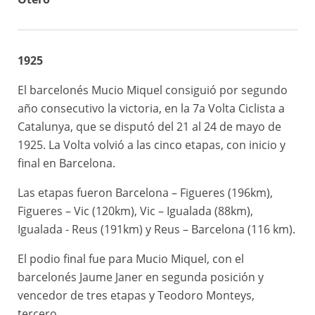
3a
Vic – Reus
188km
Muç Miquel
etapa
1925
4a
Reus –
110km
Jaume Janer
etapa
Barcelona
El barcelonés Mucio Miquel consiguió por segundo
año consecutivo la victoria, en la 7a Volta Ciclista a
Catalunya, que se disputó del 21 al 24 de mayo de
1925. La Volta volvió a las cinco etapas, con inicio y
final en Barcelona.
Las etapas fueron Barcelona – Figueres (196km),
Figueres – Vic (120km), Vic – Igualada (88km),
Igualada - Reus (191km) y Reus – Barcelona (116 km).
El podio final fue para Mucio Miquel, con el
barcelonés Jaume Janer en segunda posición y
vencedor de tres etapas y Teodoro Monteys,
tercero.