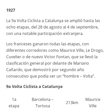
4a
Victor
Igualada – Vic
192km
1927
etapa
Fontan
La 9a Volta Ciclista a Catalunya se amplió hasta las
5a
Vic – Sant Feliu de
Victor
234km
ocho etapas, del 28 de agosto al 4 de septiembre,
etapa
Guíxols
Fontan
con una notable participación extranjera.
Sant Feliu de
6a
Secondo
Los franceses ganaron todas las etapas, con
Guíxols –
197km
etapa
Martinetto
diferentes corredores como Maurice Ville, Le Drogo,
Barcelona
Cuvelier o de nuevo Victor Fontan, que se llevó la
clasificación general por delante de Mariano
Cañardo, que demostró por segundo año
consecutivo que podía ser un “hombre – Volta”.
9a Volta Ciclista a Catalunya
1a
Barcelona –
Maurice
213km
etapa
Tortosa
Ville