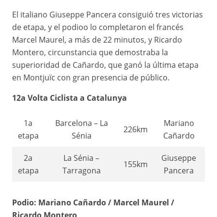
El italiano Giuseppe Pancera consiguió tres victorias
7a
Gironella –
105km
Jean Aerts
de etapa, y el podioo lo completaron el francés
etapa
Barcelona
Marcel Maurel, a más de 22 minutos, y Ricardo
Montero, circunstancia que demostraba la
superioridad de Cañardo, que ganó la última etapa
en Montjuïc con gran presencia de público.
12a Volta Ciclista a Catalunya
1a
Barcelona – La
Mariano
226km
etapa
Sénia
Cañardo
2a
La Sénia –
Giuseppe
155km
etapa
Tarragona
Pancera
3a
Tarragona –
Giuseppe
159km
Podio: Mariano Cañardo / Marcel Maurel /
etapa
Lleida
Pancera
Ricardo Montero