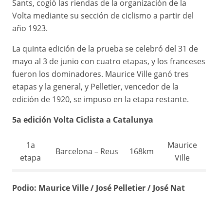
Sants, cogió las riendas de la organización de la
5a
Tarragona – Vendrell
107km
José Nat
Volta mediante su sección de ciclismo a partir del
etapa
– Barcelona
año 1923.
La quinta edición de la prueba se celebró del 31 de
mayo al 3 de junio con cuatro etapas, y los franceses
fueron los dominadores. Maurice Ville ganó tres
etapas y la general, y Pelletier, vencedor de la
edición de 1920, se impuso en la etapa restante.
5a edición Volta Ciclista a Catalunya
1a
Maurice
Barcelona – Reus
168km
etapa
Ville
2a
Maurice
Reus – Manresa
160km
Podio: Maurice Ville / José Pelletier / José Nat
etapa
Ville
3a
Manresa –
José