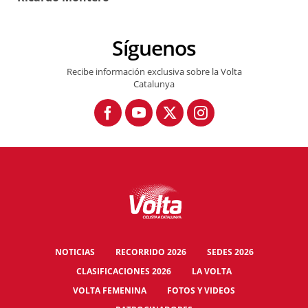
4a
Mariano
Lleida – Tremp
183km
etapa
Cañardo
Síguenos
5a
Tremp – La Seu
Mariano
Recibe información exclusiva sobre la Volta
141km
etapa
d’Urgell
Cañardo
Catalunya
6a
La Seu d’Urgell –
Ricardo
234km
etapa
Girona
Montero
7a
Giuseppe
Girona – Terrassa
199km
etapa
Pancera
8a
Terrassa –
Mariano
131km
etapa
Barcelona
Cañardo
NOTICIAS
RECORRIDO 2026
SEDES 2026
CLASIFICACIONES 2026
LA VOLTA
VOLTA FEMENINA
FOTOS Y VIDEOS