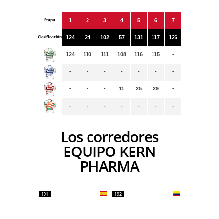
Etapa
1
2
3
4
5
6
7
Clasificación
124
24
102
57
131
117
126
124
110
111
108
116
115
-
-
-
-
-
-
-
-
-
-
-
11
25
29
-
-
-
-
-
-
-
-
Los corredores
EQUIPO KERN
PHARMA
191
192