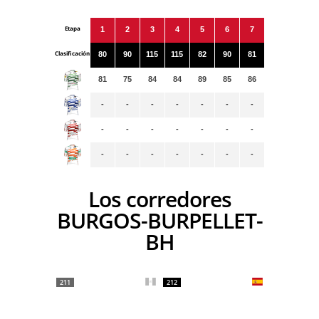
Etapa
1
2
3
4
5
6
7
Clasificación
80
90
115
115
82
90
81
81
75
84
84
89
85
86
-
-
-
-
-
-
-
-
-
-
-
-
-
-
-
-
-
-
-
-
-
Los corredores
BURGOS-BURPELLET-
BH
211
212