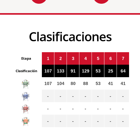
Clasificaciones
Etapa
1
2
3
4
5
6
7
Clasificación
107
133
91
129
53
25
64
107
104
80
88
53
41
41
-
-
-
-
-
-
-
-
-
-
-
-
-
-
-
-
-
-
-
-
-