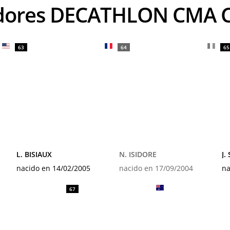
redores DECATHLON CMA
63
64
65
L. BISIAUX
N. ISIDORE
J.
nacido en 14/02/2005
nacido en 17/09/2004
na
67