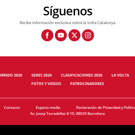
Síguenos
El millor de l'etapa / Best of stage 3. Volta Catalunya 2026
Volta a Catalunya 105 - Etapa 3 / Stage 3 
Recibe información exclusiva sobre la Volta Catalunya
ORRIDO 2026
SEDES 2026
CLASIFICACIONES 2026
LA VOLTA
FOTOS Y VIDEOS
PATROCINADORES
Contacto
Espacio media
Declaración de Privacidad y Polític
Av. Josep Tarradellas 8-10, 08029 Barcelona