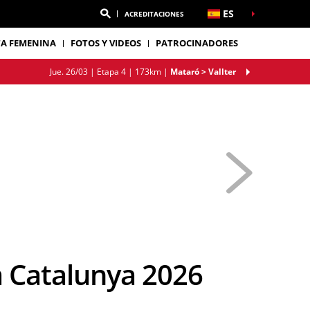
ES
ACREDITACIONES
TA FEMENINA
FOTOS Y VIDEOS
PATROCINADORES
Jue. 26/03 |
Etapa 4
| 173km
|
Mataró > Vallter
lta Catalunya 2026