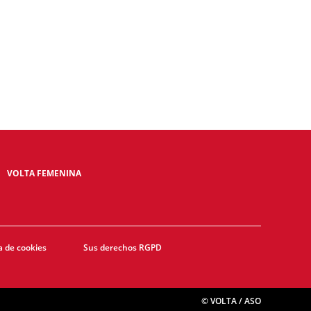
- Last km
VOLTA FEMENINA
a de cookies
Sus derechos RGPD
© VOLTA / ASO