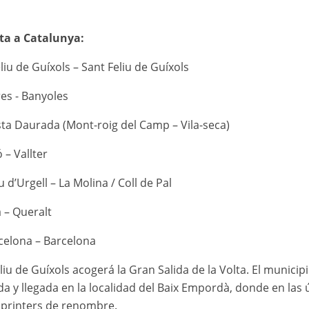
sta a Catalunya:
iu de Guíxols – Sant Feliu de Guíxols
es - Banyoles
ta Daurada (Mont-roig del Camp – Vila-seca)
 – Vallter
 d’Urgell – La Molina / Coll de Pal
 – Queralt
elona – Barcelona
iu de Guíxols acogerá la Gran Salida de la Volta. El municip
da y llegada en la localidad del Baix Empordà, donde en las ú
sprinters de renombre.