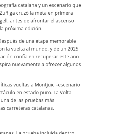
geografía catalana y un escenario que
o Zuñiga cruzó la meta en primera
rgell, antes de afrontar el ascenso
la próxima edición.
a. Después de una etapa memorable
on la vuelta al mundo, y de un 2025
zación confía en recuperar este año
 aspira nuevamente a ofrecer algunos
íticas vueltas a Montjuïc –escenario
ctáculo en estado puro. La Volta
o una de las pruebas más
las carreteras catalanas.
etapas. La prueba incluida dentro