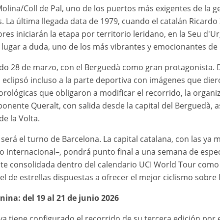
 Molina/Coll de Pal, uno de los puertos más exigentes de la 
s. La última llegada data de 1979, cuando el catalán Ricard
res iniciarán la etapa por territorio leridano, en la Seu d'U
n lugar a duda, uno de los más vibrantes y emocionantes de 
 sábado 28 de marzo, con el Berguedà como gran protagonist
o eclipsó incluso a la parte deportiva con imágenes que dier
ológicas que obligaron a modificar el recorrido, la organi
imponente Queralt, con salida desde la capital del Berguedà,
e la Volta.
erá el turno de Barcelona. La capital catalana, con las ya m
ismo internacional–, pondrá punto final a una semana de espe
nte consolidada dentro del calendario UCI World Tour com
l de estrellas dispuestas a ofrecer el mejor ciclismo sobre 
ina: del 19 al 21 de junio 2026
a tiene configurado el recorrido de su tercera edición por 