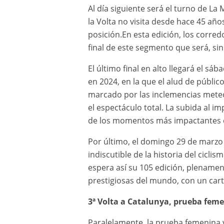
Al día siguiente será el turno de La
la Volta no visita desde hace 45 año
posición.En esta edición, los corredo
final de este segmento que será, si
El último final en alto llegará el
en 2024, en la que el alud de públic
marcado por las inclemencias meteor
el espectáculo total. La subida al 
de los momentos más impactantes d
Por último, el domingo 29 de marzo s
indiscutible de la historia del cicl
espera así su 105 edición, plename
prestigiosas del mundo, con un carte
3ª Volta a Catalunya, prueba femen
Paralelamente, la prueba femenina y