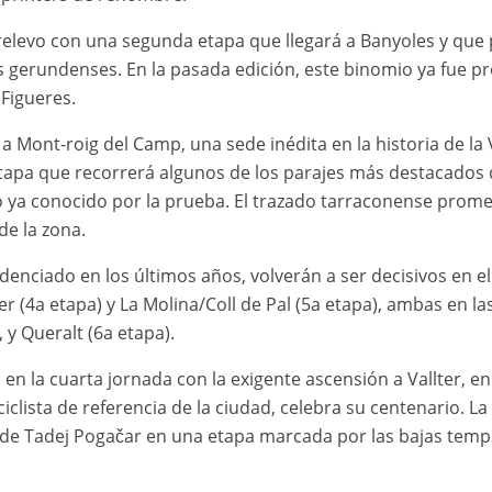
 relevo con una segunda etapa que llegará a Banyoles y que 
gerundenses. En la pasada edición, este binomio ya fue pr
 Figueres.
 a Mont-roig del Camp, una sede inédita en la historia de la 
 etapa que recorrerá algunos de los parajes más destacados
io ya conocido por la prueba. El trazado tarraconense prom
de la zona.
denciado en los últimos años, volverán a ser decisivos en el
er (4a etapa) y La Molina/Coll de Pal (5a etapa), ambas en la
 y Queralt (6a etapa).
 en la cuarta jornada con la exigente ascensión a Vallter, 
iclista de referencia de la ciudad, celebra su centenario. La 
a de Tadej Pogačar en una etapa marcada por las bajas tempe