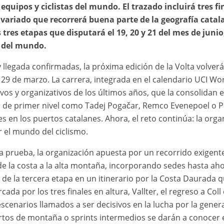
quipos y ciclistas del mundo. El trazado incluirá tres fi
y variado que recorrerá buena parte de la geografía catal
res etapas que disputará el 19, 20 y 21 del mes de junio
 del mundo.
y llegada confirmadas, la próxima edición de la Volta volverá
al 29 de marzo. La carrera, integrada en el calendario UCI 
ivos y organizativos de los últimos años, que la consolidan
s de primer nivel como Tadej Pogačar, Remco Evenepoel o P
 los puertos catalanes. Ahora, el reto continúa: la organi
r el mundo del ciclismo.
la prueba, la organización apuesta por un recorrido exigente
de la costa a la alta montaña, incorporando sedes hasta aho
 de la tercera etapa en un itinerario por la Costa Daurada q
da por los tres finales en altura, Vallter, el regreso a Col
cenarios llamados a ser decisivos en la lucha por la general
ertos de montaña o sprints intermedios se darán a conocer e