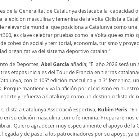
es de la Generalitat de Catalunya destacaba la capacidad o
a la edición masculina y femenina de la Volta Ciclista a Cat
de relevancia mundial que posiciona a Catalunya como una 
rt360, es clave celebrar pruebas como la Volta que es más q
de cohesión social y territorial, economía, turismo y proye
ad organizativa del sistema deportivo catalán.”
ento de Deportes,
Abel Garcia
añadía; "El año 2026 será un 
tres etapas iniciales del Tour de Francia en tierras catalanas
 Catalunya, con la 105ª edición masculina y la 3ª femenina, 
. Porque mantiene viva la afición por el ciclismo en nuestro 
eporte y refuerza a Catalunya como un destino ciclista de r
 Ciclista a Catalunya Associació Esportiva,
Rubèn Peris
: "E
nto en su edición masculina como femenina. Prepararemos e
o vibrar. Quiero agradecer muy especialmente el apoyo de la 
, llegada y de paso, a los patrocinadores por su apoyo, ya 