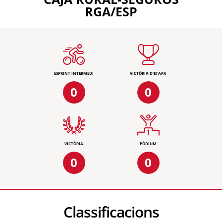
RGA/ESP
ESPRINT INTERMEDI
VICTÒRIA D'ETAPA
0
0
VICTÒRIA
PÒDIUM
0
0
Classificacions