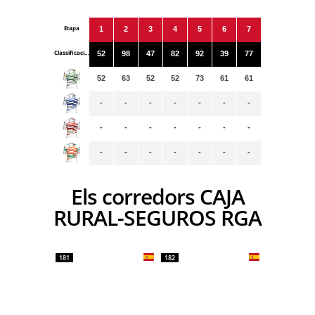
Etapa
1
2
3
4
5
6
7
Classificacions
52
98
47
82
92
39
77
52
63
52
52
73
61
61
-
-
-
-
-
-
-
-
-
-
-
-
-
-
-
-
-
-
-
-
-
Els corredors CAJA
RURAL-SEGUROS RGA
181
182