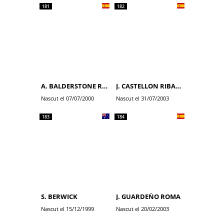
181
182
A. BALDERSTONE ROUMENS
J. CASTELLON RIBALTA
Nascut el 07/07/2000
Nascut el 31/07/2003
183
184
S. BERWICK
J. GUARDEÑO ROMA
Nascut el 15/12/1999
Nascut el 20/02/2003