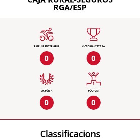
RGA/ESP
ESPRINT INTERMEDI
VICTÒRIA D'ETAPA
0
0
VICTÒRIA
PÒDIUM
0
0
Classificacions