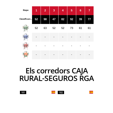
Etapa
1
2
3
4
5
6
7
Classificacions
52
98
47
82
92
39
77
52
63
52
52
73
61
61
-
-
-
-
-
-
-
-
-
-
-
-
-
-
-
-
-
-
-
-
-
Els corredors CAJA
RURAL-SEGUROS RGA
181
182