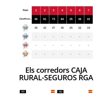
Etapa
1
2
3
4
5
6
7
Classificacions
45
61
73
64
25
26
22
45
42
47
45
25
22
19
-
-
-
-
-
-
-
-
-
-
-
-
-
-
-
-
-
-
-
-
-
Els corredors CAJA
RURAL-SEGUROS RGA
181
182