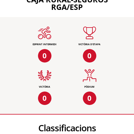
RGA/ESP
ESPRINT INTERMEDI
VICTÒRIA D'ETAPA
0
0
VICTÒRIA
PÒDIUM
0
0
Classificacions