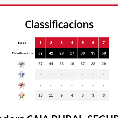
Classificacions
Etapa
1
2
3
4
5
6
7
Classificacions
67
42
26
17
38
35
58
67
44
33
19
37
28
29
-
-
-
-
-
-
-
-
-
-
-
-
-
-
15
11
9
4
5
3
3