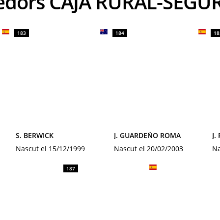
rredors CAJA RURAL-SEG
183
184
18
S. BERWICK
J. GUARDEÑO ROMA
J.
Nascut el 15/12/1999
Nascut el 20/02/2003
Na
187