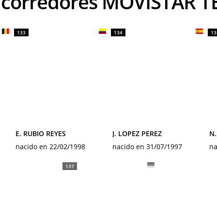
s corredores MOVISTAR 
133
134
13
E. RUBIO REYES
J. LOPEZ PEREZ
N
nacido en 22/02/1998
nacido en 31/07/1997
na
137