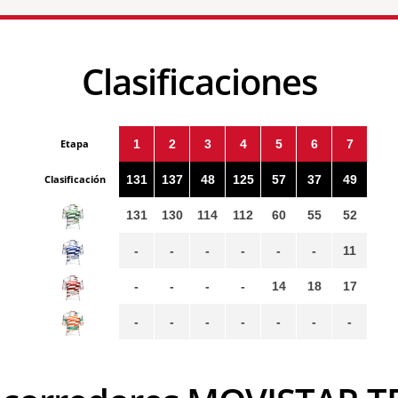
Clasificaciones
Etapa
1
2
3
4
5
6
7
Clasificación
131
137
48
125
57
37
49
131
130
114
112
60
55
52
-
-
-
-
-
-
11
-
-
-
-
14
18
17
-
-
-
-
-
-
-