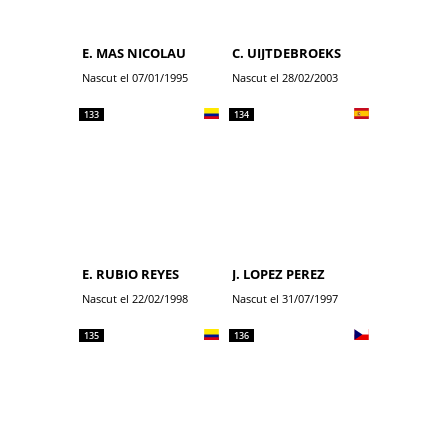
E. MAS NICOLAU
C. UIJTDEBROEKS
Nascut el 07/01/1995
Nascut el 28/02/2003
133
134
E. RUBIO REYES
J. LOPEZ PEREZ
Nascut el 22/02/1998
Nascut el 31/07/1997
135
136