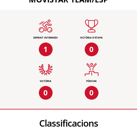
ESPRINT INTERMEDI
VICTÒRIA D'ETAPA
1
0
VICTÒRIA
PÒDIUM
0
0
Classificacions