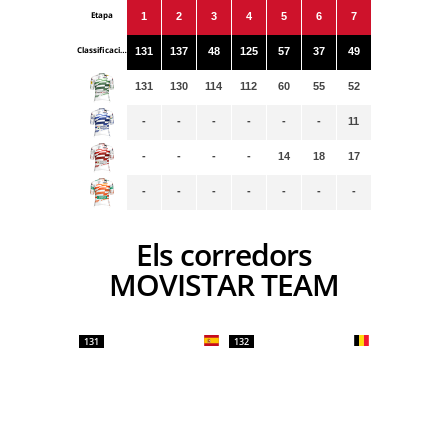
Etapa
1
2
3
4
5
6
7
Classificacions
131
137
48
125
57
37
49
131
130
114
112
60
55
52
-
-
-
-
-
-
11
-
-
-
-
14
18
17
-
-
-
-
-
-
-
Els corredors
MOVISTAR TEAM
131
132