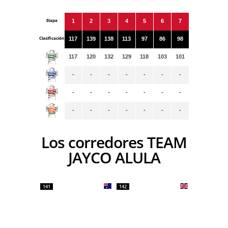
Etapa
1
2
3
4
5
6
7
Clasificación
117
139
138
113
97
86
98
117
120
132
129
118
103
101
-
-
-
-
-
-
-
-
-
-
-
-
-
-
-
-
-
-
-
-
-
Los corredores TEAM
JAYCO ALULA
141
142