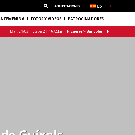
ES
ACREDITACIONES
TA FEMENINA
FOTOS Y VIDEOS
PATROCINADORES
Mar. 24/03 |
Etapa 2
| 167.5km
|
Figueres > Banyoles
 de Guíxols