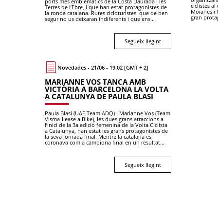
ports més emblemàtics de la Costa Daurada i les
ciclistes al
Terres de l’Ebre, i que han estat protagonistes de
Moianès i O
la ronda catalana. Rutes cicloturistes que de ben
gran prota
segur no us deixaran indiferents i que ens...
Segueix llegint
Novedades - 21/06 - 19:02 [GMT + 2]
MARIANNE VOS TANCA AMB
VICTÒRIA A BARCELONA LA VOLTA
A CATALUNYA DE PAULA BLASI
Paula Blasi (UAE Team ADQ) i Marianne Vos (Team
Visma-Lease a Bike), les dues grans atraccions a
l’inici de la 3a edició femenina de la Volta Ciclista
a Catalunya, han estat les grans protagonistes de
la seva jornada final. Mentre la catalana es
coronava com a campiona final en un resultat...
Segueix llegint