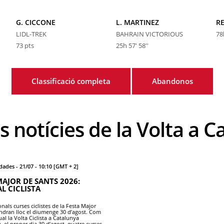
G. CICCONE
L. MARTINEZ
LIDL-TREK
BAHRAIN VICTORIOUS
78
73
pts
25h 57' 58''
Classificació completa
Abandonos
es notícies de la Volta a 
ades - 21/07 - 10:10 [GMT + 2]
MAJOR DE SANTS 2026:
L CICLISTA
onals curses ciclistes de la Festa Major
indran lloc el diumenge 30 d’agost. Com
ual la Volta Ciclista a Catalunya
, el proper dia 30 d’agost, quatre curses