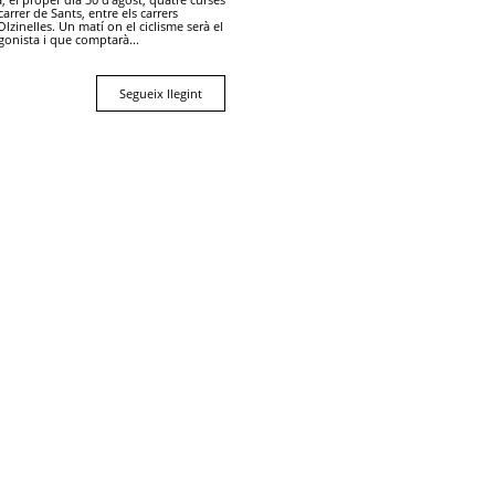
 carrer de Sants, entre els carrers
lzinelles. Un matí on el ciclisme serà el
gonista i que comptarà...
Segueix llegint