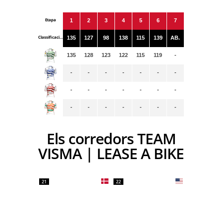
Etapa
1
2
3
4
5
6
7
Classificacions
135
127
98
138
115
139
AB.
135
128
123
122
115
119
-
-
-
-
-
-
-
-
-
-
-
-
-
-
-
-
-
-
-
-
-
-
Els corredors TEAM
VISMA | LEASE A BIKE
21
22