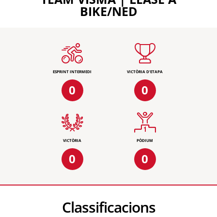
BIKE/NED
ESPRINT INTERMEDI
VICTÒRIA D'ETAPA
0
0
VICTÒRIA
PÒDIUM
0
0
Classificacions