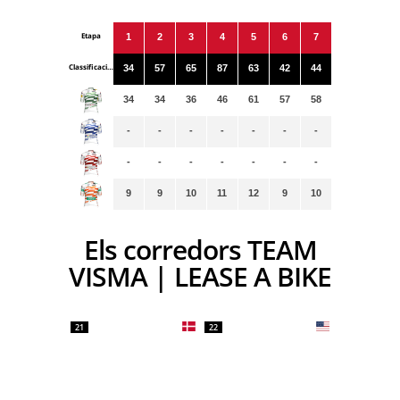
Etapa
1
2
3
4
5
6
7
Classificacions
34
57
65
87
63
42
44
34
34
36
46
61
57
58
-
-
-
-
-
-
-
-
-
-
-
-
-
-
9
9
10
11
12
9
10
Els corredors TEAM
VISMA | LEASE A BIKE
21
22