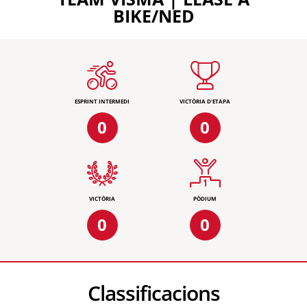
BIKE/NED
ESPRINT INTERMEDI
VICTÒRIA D'ETAPA
0
0
VICTÒRIA
PÒDIUM
0
0
Classificacions