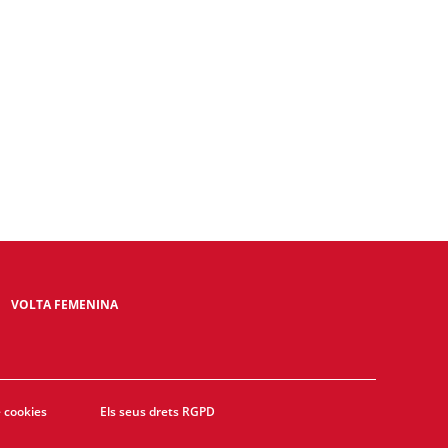
VOLTA FEMENINA
e cookies
Els seus drets RGPD